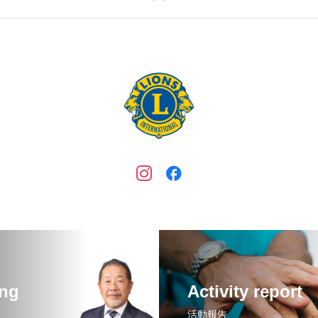
ing
Activity report
活動報告