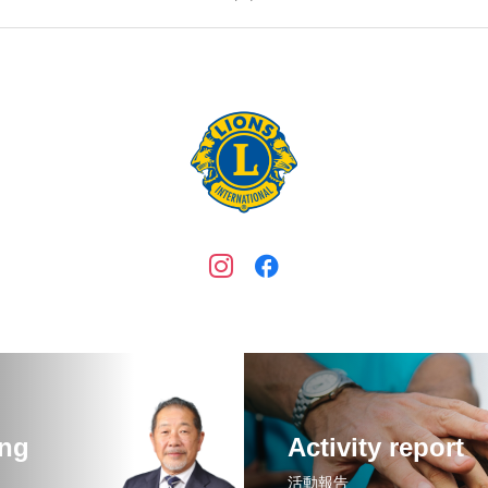
ing
Activity report
活動報告